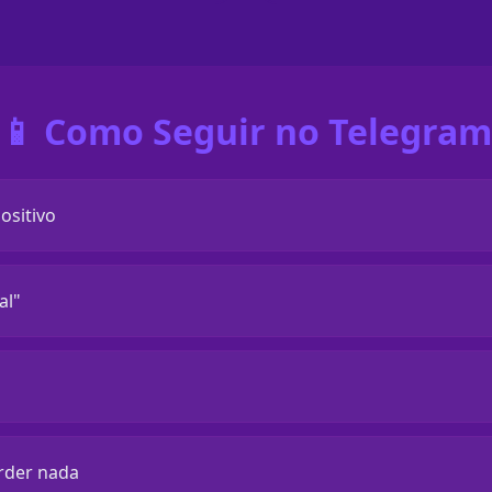
📱 Como Seguir no Telegram
ositivo
al"
erder nada