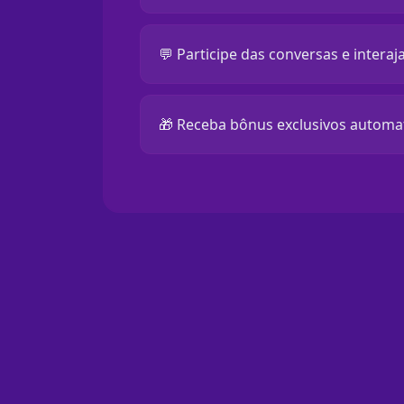
💬 Participe das conversas e interaj
🎁 Receba bônus exclusivos autom