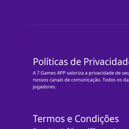
Políticas de Privacida
A 7 Games APP valoriza a privacidade de s
nossos canais de comunicação. Todos os dad
jogadores.
Termos e Condições