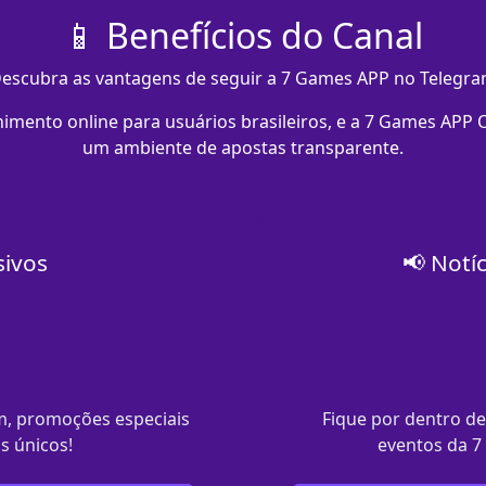
📱 Benefícios do Canal
escubra as vantagens de seguir a 7 Games APP no Telegr
nimento online para usuários brasileiros, e a 7 Games A
um ambiente de apostas transparente.
sivos
📢 Notí
m, promoções especiais
Fique por dentro d
s únicos!
eventos da 7