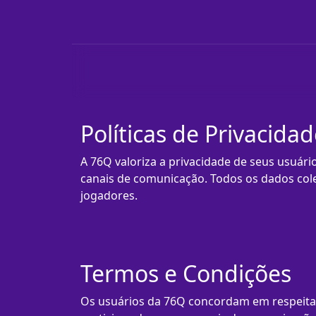
Políticas de Privacida
A 76Q valoriza a privacidade de seus usuár
canais de comunicação. Todos os dados cole
jogadores.
Termos e Condições
Os usuários da 76Q concordam em respeitar 