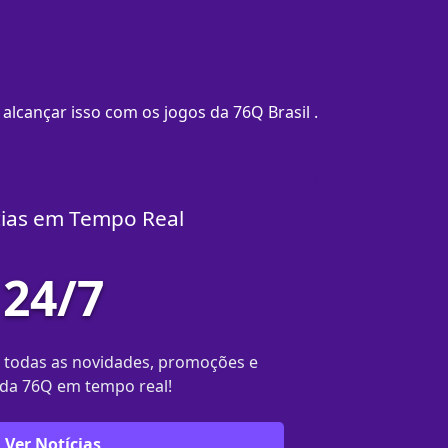
alcançar isso com os jogos da 76Q Brasil .
cias em Tempo Real
24/7
e todas as novidades, promoções e
da 76Q em tempo real!
Ver Notícias