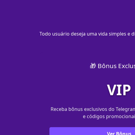
Todo usuário deseja uma vida simples e di
🎁 Bônus Exclu
VIP
Receba bônus exclusivos do Telegra
e códigos promocionai
Ver Bônus