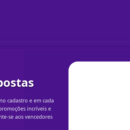
postas
no cadastro e em cada
promoções incríveis e
unte-se aos vencedores