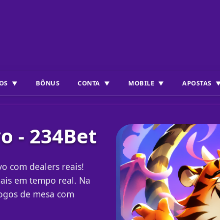
OS
BÔNUS
CONTA
MOBILE
APOSTAS
vo - 234Bet
o com dealers reais!
mais em tempo real. Na
jogos de mesa com