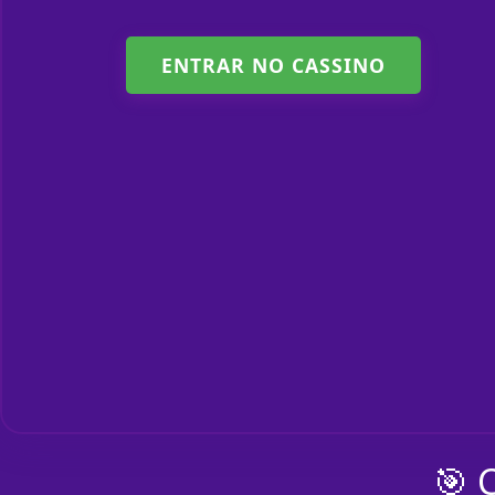
ENTRAR NO CASSINO
🎯 