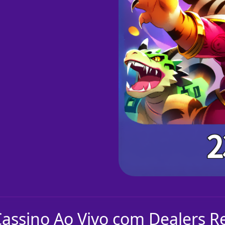
Cassino Ao Vivo com Dealers Re